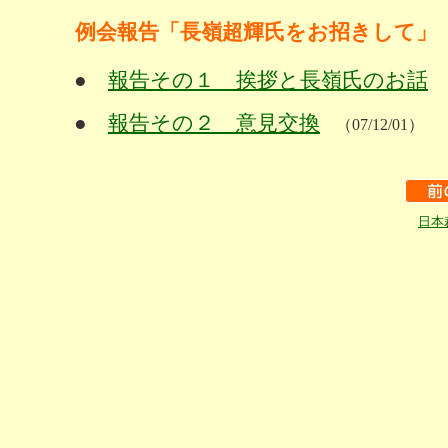
例会報告「長嶺超輝氏をお招きして」
●
報告その１ 挨拶と長嶺氏のお話
（
●
報告その２ 意見交換
（07/12/01）
日本