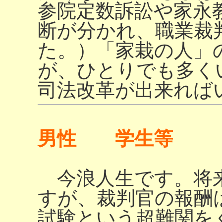
参院定数訴訟や家永
断が分かれ、職業裁
た。）「家栽の人」
が、ひとりでも多く
司法改革が出来れば
男性 学生等
今浪人生です。将
すが、裁判官の報酬
試験という超難関を