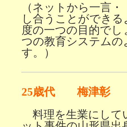
（ネットから一言・
し合うことができる
度の一つの目的でし
つの教育システムの
す。）
25歳代 梅津彰
料理を生業にして
ット事件の山形県出