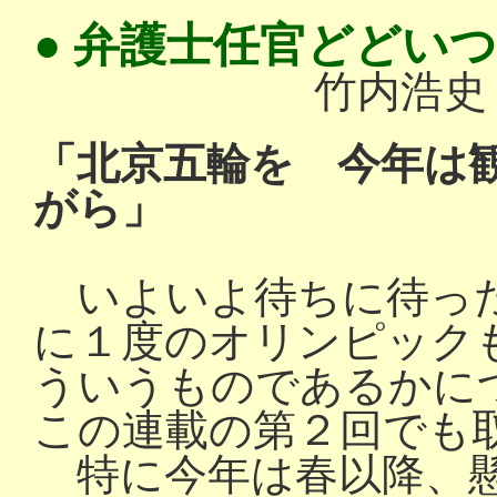
● 弁護士任官どどい
竹内浩
「北京五輪を 今年は
がら」
いよいよ待ちに待った
に１度のオリンピック
ういうものであるかに
この連載の第２回でも
特に今年は春以降、懸