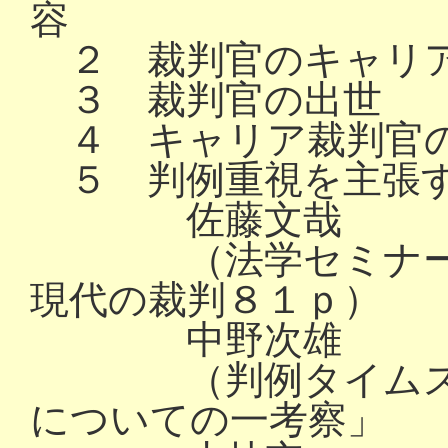
容
２ 裁判官のキャリ
３ 裁判官の出世
４ キャリア裁判官
５ 判例重視を主張す
佐藤文哉
（法学セミナー増
現代の裁判８１ｐ）
中野次雄
（判例タイムス150
についての一考察」