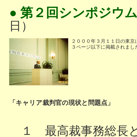
● 第２回シンポジウ
日）
２０００年３月１１日の東京
３ページ以下に掲載されまし
「キャリア裁判官の現状と問題点」
１ 最高裁事務総長と