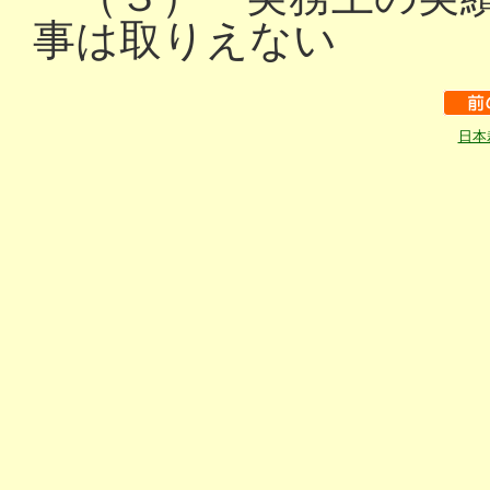
事は取りえない
日本