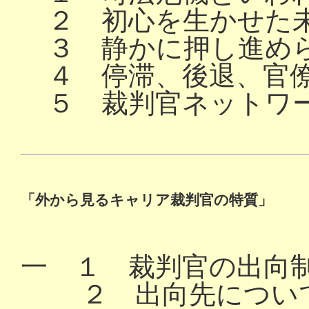
２ 初心を生かせた未
３ 静かに押し進め
４ 停滞、後退、官僚
５ 裁判官ネットワー
「外から見るキャリア裁判官の特質」
一 １ 裁判官の出向
２ 出向先につい