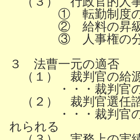
（３） 行政官的人
① 転勤制度の
② 給料の昇級
③ 人事権の分散
３ 法曹一元の適否
（１） 裁判官の給源
・・・裁判官の多
（２） 裁判官選任諮
・・・裁判官の任
れられる
（３） 実務上の実績