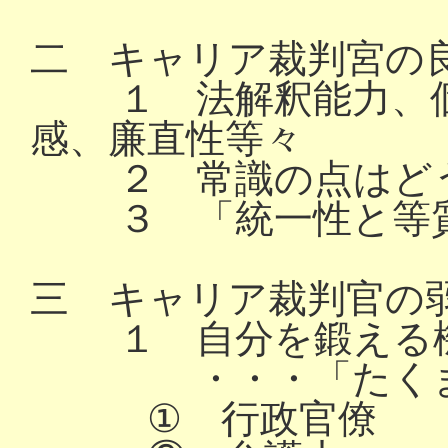
二 キャリア裁判宮の
１ 法解釈能力、個
感、廉直性等々
２ 常識の点はど
３ 「統一性と等
三 キャリア裁判官の
１ 自分を鍛える機
・・・「たくまし
① 行政官僚